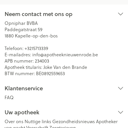
Neem contact met ons op
Opniphar BVBA
Paddegatstraat 59
1880
Kapelle-op-den-bos
Telefoon:
+3215713339
E-mailadres:
info@
apotheeknieuwenrode.be
APB nummer:
234003
Apotheek titularis:
Joke Van den Brande
BTW nummer:
BE0892559653
Klantenservice
FAQ
Uw apotheek
Over ons
Nuttige links
Gezondheidsnieuws
Apotheker
van wacht
Voorschrift
Zorgtarieven