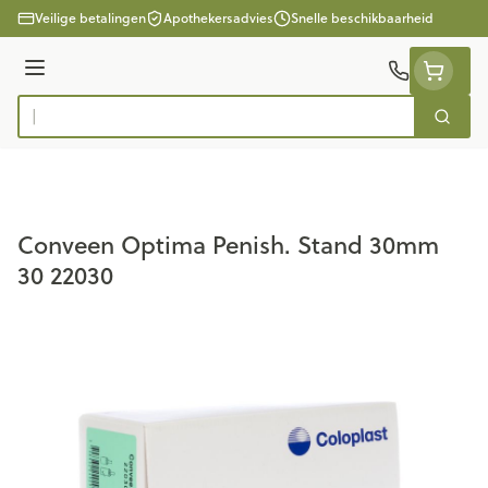
Ga naar de inhoud
Veilige betalingen
Apothekersadvies
Snelle beschikbaarheid
Menu
Zoek
Product, merk, categorie...
Conveen Optima Penish. Stand 30mm
30 22030