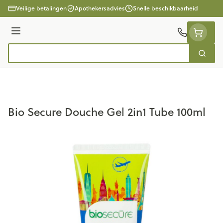
Ga naar de inhoud
Veilige betalingen
Apothekersadvies
Snelle beschikbaarheid
Menu
Zoek
Product, merk, categorie...
Bio Secure Douche Gel 2in1 Tube 100ml