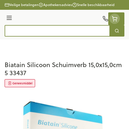
Ga naar de inhoud
Veilige betalingen
Apothekersadvies
Snelle beschikbaarheid
Menu
Zoek
Product, merk, categorie...
Biatain Silicoon Schuimverb 15,0x15,0cm
5 33437
Geneesmiddel