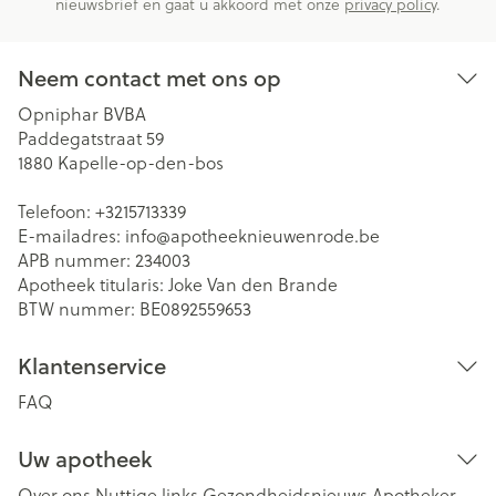
nieuwsbrief en gaat u akkoord met onze
privacy policy
.
Neem contact met ons op
Opniphar BVBA
Paddegatstraat 59
1880
Kapelle-op-den-bos
Telefoon:
+3215713339
E-mailadres:
info@
apotheeknieuwenrode.be
APB nummer:
234003
Apotheek titularis:
Joke Van den Brande
BTW nummer:
BE0892559653
Klantenservice
FAQ
Uw apotheek
Over ons
Nuttige links
Gezondheidsnieuws
Apotheker