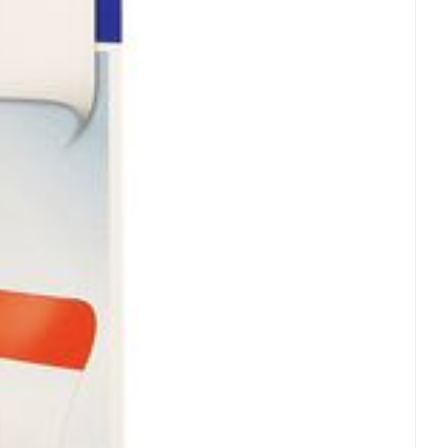
rende
Parfums en
geurproducten
CBD