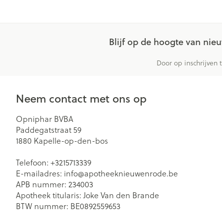
Blijf op de hoogte van ni
Door op inschrijven 
Neem contact met ons op
Opniphar BVBA
Paddegatstraat 59
1880
Kapelle-op-den-bos
Telefoon:
+3215713339
E-mailadres:
info@
apotheeknieuwenrode.be
APB nummer:
234003
Apotheek titularis:
Joke Van den Brande
BTW nummer:
BE0892559653