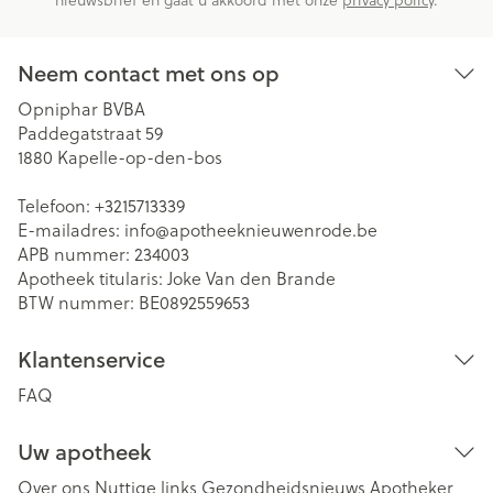
Neem contact met ons op
Opniphar BVBA
Paddegatstraat 59
1880
Kapelle-op-den-bos
Telefoon:
+3215713339
E-mailadres:
info@
apotheeknieuwenrode.be
APB nummer:
234003
Apotheek titularis:
Joke Van den Brande
BTW nummer:
BE0892559653
Klantenservice
FAQ
Uw apotheek
Over ons
Nuttige links
Gezondheidsnieuws
Apotheker