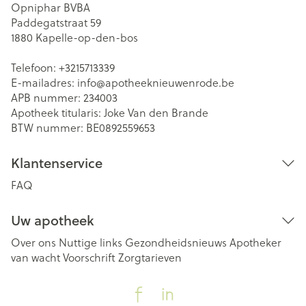
Opniphar BVBA
Paddegatstraat 59
1880
Kapelle-op-den-bos
Telefoon:
+3215713339
E-mailadres:
info@
apotheeknieuwenrode.be
APB nummer:
234003
Apotheek titularis:
Joke Van den Brande
BTW nummer:
BE0892559653
Klantenservice
FAQ
Uw apotheek
Over ons
Nuttige links
Gezondheidsnieuws
Apotheker
van wacht
Voorschrift
Zorgtarieven