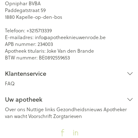
Opniphar BVBA
Paddegatstraat 59
1880
Kapelle-op-den-bos
Telefoon:
+3215713339
E-mailadres:
info@
apotheeknieuwenrode.be
APB nummer:
234003
Apotheek titularis:
Joke Van den Brande
BTW nummer:
BE0892559653
Klantenservice
FAQ
Uw apotheek
Over ons
Nuttige links
Gezondheidsnieuws
Apotheker
van wacht
Voorschrift
Zorgtarieven