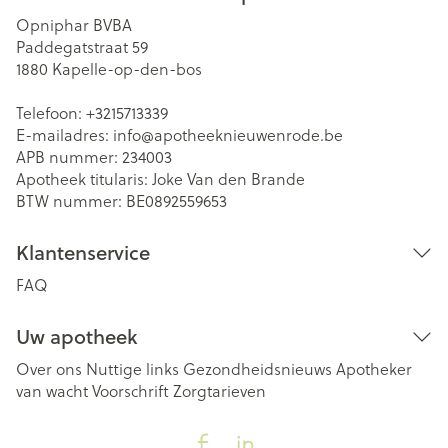
Opniphar BVBA
Paddegatstraat 59
1880
Kapelle-op-den-bos
Telefoon:
+3215713339
E-mailadres:
info@
apotheeknieuwenrode.be
APB nummer:
234003
Apotheek titularis:
Joke Van den Brande
BTW nummer:
BE0892559653
Klantenservice
FAQ
Uw apotheek
Over ons
Nuttige links
Gezondheidsnieuws
Apotheker
van wacht
Voorschrift
Zorgtarieven