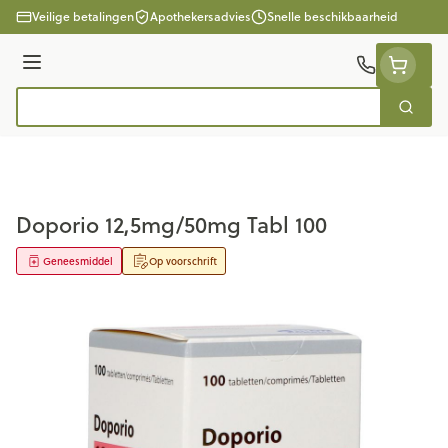
Ga naar de inhoud
Veilige betalingen
Apothekersadvies
Snelle beschikbaarheid
Menu
Zoek
Product, merk, categorie...
Doporio 12,5mg/50mg Tabl 100
Geneesmiddel
Op voorschrift