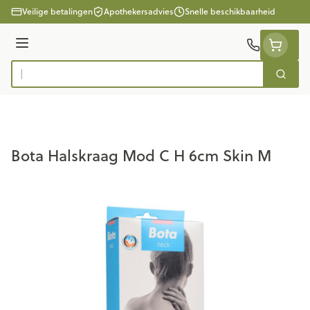
Ga naar de inhoud
Veilige betalingen
Apothekersadvies
Snelle beschikbaarheid
Menu
Zoek
Product, merk, categorie...
Bota Halskraag Mod C H 6cm Skin M