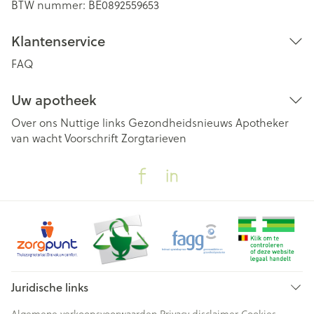
BTW nummer:
BE0892559653
Klantenservice
FAQ
Uw apotheek
Over ons
Nuttige links
Gezondheidsnieuws
Apotheker
van wacht
Voorschrift
Zorgtarieven
Juridische links
Algemene verkoopsvoorwaarden
Privacy disclaimer
Cookies