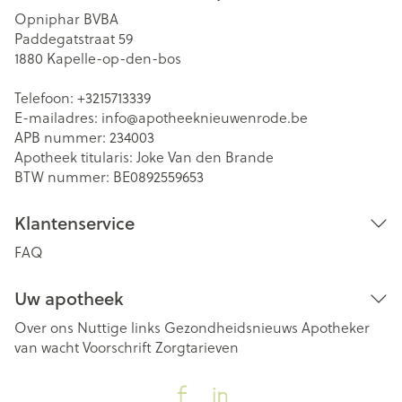
Opniphar BVBA
Paddegatstraat 59
1880
Kapelle-op-den-bos
Telefoon:
+3215713339
E-mailadres:
info@
apotheeknieuwenrode.be
APB nummer:
234003
Apotheek titularis:
Joke Van den Brande
BTW nummer:
BE0892559653
Klantenservice
FAQ
Uw apotheek
Over ons
Nuttige links
Gezondheidsnieuws
Apotheker
van wacht
Voorschrift
Zorgtarieven