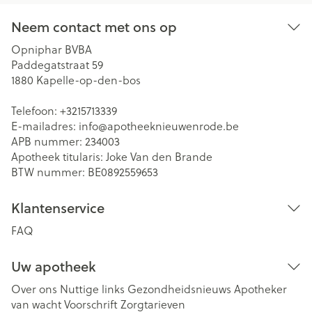
Neem contact met ons op
Opniphar BVBA
Paddegatstraat 59
1880
Kapelle-op-den-bos
Telefoon:
+3215713339
E-mailadres:
info@
apotheeknieuwenrode.be
APB nummer:
234003
Apotheek titularis:
Joke Van den Brande
BTW nummer:
BE0892559653
Klantenservice
FAQ
Uw apotheek
Over ons
Nuttige links
Gezondheidsnieuws
Apotheker
van wacht
Voorschrift
Zorgtarieven