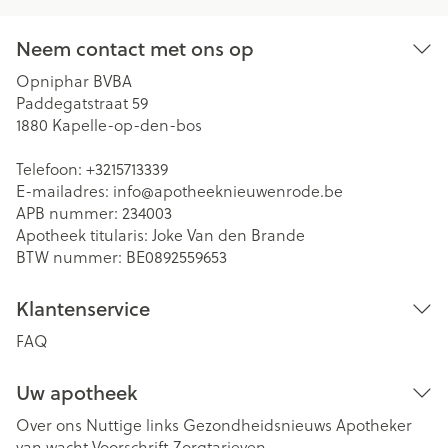
Neem contact met ons op
Opniphar BVBA
Paddegatstraat 59
1880
Kapelle-op-den-bos
Telefoon:
+3215713339
E-mailadres:
info@
apotheeknieuwenrode.be
APB nummer:
234003
Apotheek titularis:
Joke Van den Brande
BTW nummer:
BE0892559653
Klantenservice
FAQ
Uw apotheek
Over ons
Nuttige links
Gezondheidsnieuws
Apotheker
van wacht
Voorschrift
Zorgtarieven