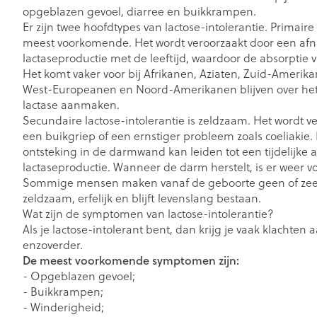
Oligo-element
Honden
Toon meer
Toon meer
opgeblazen gevoel, diarree en buikkrampen.
Vitaliteit 50+
Er zijn twee hoofdtypes van lactose-intolerantie. Primaire 
Toon submenu voor Vitaliteit 5
meest voorkomende. Het wordt veroorzaakt door een af
Thuiszorg
Plantaardige ol
Nagels en hoe
lactaseproductie met de leeftijd, waardoor de absorptie va
Huid
Natuur geneeskunde
Mond
Het komt vaker voor bij Afrikanen, Aziaten, Zuid-Ameri
Toon submenu voor Natuur g
Batterijen
West-Europeanen en Noord-Amerikanen blijven over he
Ontsmetten e
Droge mond
Thuiszorg en EHBO
lactase aanmaken.
desinfecteren
Toebehoren
Spijsvertering
Toon submenu voor Thuiszorg
Secundaire lactose-intolerantie is zeldzaam. Het wordt ve
Elektrische tan
Schimmels
Steriel materia
een buikgriep of een ernstiger probleem zoals coeliakie
Dieren en insecten
Interdentaal - f
ontsteking in de darmwand kan leiden tot een tijdelijke
Koortsblaasjes -
Toon submenu voor Dieren en 
Vacht, huid of
lactaseproductie. Wanneer de darm herstelt, is er weer 
Kunstgebit
Jeuk
Geneesmiddelen
Sommige mensen maken vanaf de geboorte geen of zeer w
Toon submenu voor Geneesmi
Toon meer
zeldzaam, erfelijk en blijft levenslang bestaan.
Wat zijn de symptomen van lactose-intolerantie?
Als je lactose-intolerant bent, dan krijg je vaak klachten
enzoverder.
Voeten en ben
Aerosoltherapi
De meest voorkomende symptomen zijn:
Zware benen
zuurstof
- Opgeblazen gevoel;
Droge voeten, 
Tabletten
- Buikkrampen;
Aerosol toestel
kloven
- Winderigheid;
Creme, gel en 