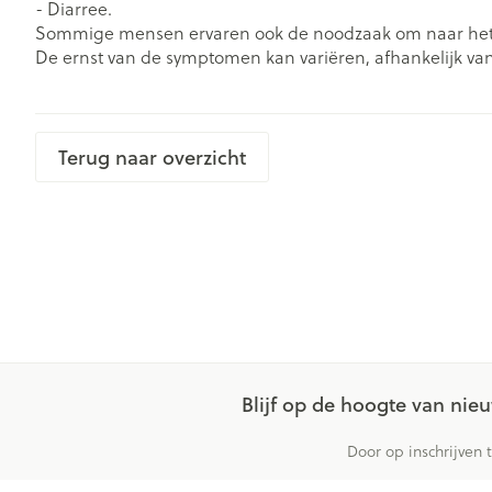
Aerosol accesso
- Diarree.
Blaren
Sommige mensen ervaren ook de noodzaak om naar het toil
Zuurstof
Eelt
De ernst van de symptomen kan variëren, afhankelijk van
Eksteroog - lik
Ademhalingsst
Toon meer
Terug naar overzicht
Spieren en ge
Specifiek voo
Naalden en sp
Lichaamsverzo
Infecties
Spuiten
Deodorant
Oplossing voor 
Gezichtsverzor
Luizen
Naalden
Naalden voor i
Blijf op de hoogte van ni
pennaalden
Diagnostica
Door op inschrijven 
Toon meer