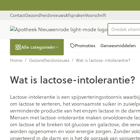
Ga naar de inhoud
Dia 1 van 1
Contact
Gezondheidsnieuws
Afspraken
Voorschrift
Ontdek vitam
Product, merk,
Promoties
Geneesmiddelen
Alle categorieën
Home
/
Gezondheidsnieuws
/
Wat is lactose-intolerantie?
Promoties
Wat is lactose-intolerantie?
Schoonheid,
Haar en Hoofd
Afslanken
Zwangerschap
Geheugen
Aromatherapi
Lenzen en bril
Insecten
Maag darm ste
verzorging en hygiëne
Toon submenu voor Schoonheid
Kammen - ont
Maaltijdvervan
Zwangerschaps
Verstuiver
Lensproducten
Verzorging ins
Maagzuur
Lactose-intolerantie is een spijsverteringsstoornis waarbij 
om lactose te verteren, het voornaamste suiker in zuivel
Dieet, voeding en
Seksualiteit
Beschadigd ha
Eetlustremmer
Borstvoeding
Essentiële olië
Brillen
Anti insecten
Lever, galblaa
vitamines
verminderde productie van het enzym lactase in de darm
hoofdirritatie
Toon submenu voor Dieet, voe
Platte buik
Lichaamsverzo
Complex - com
Teken tang of p
Braken
Mensen met lactose-intolerantie maken onvoldoende lact
Styling - spray 
om lactose af te breken tot glucose en galactose, die ve
Vetverbranders
Vitamines en
Laxeermiddele
Zwangerschap en
Zware benen
worden opgenomen en voor energie zorgen. Zonder voldoe
kinderen
Verzorging
supplementen
Toon submenu voor Zwangersc
Toon meer
Toon meer
onverteerd in de darm en is het de oorzaak van spijsvert