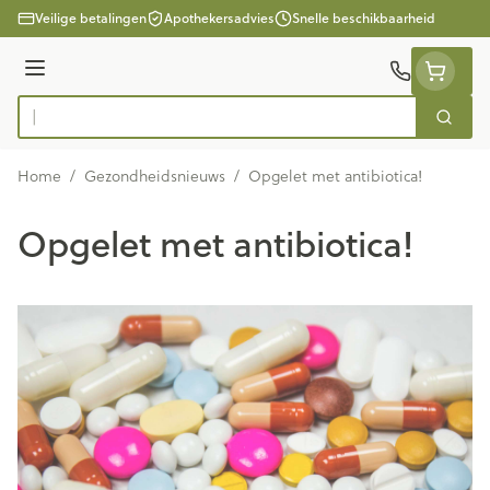
Ga naar de inhoud
Veilige betalingen
Apothekersadvies
Snelle beschikbaarheid
Menu
Zoek
Product, merk, categorie...
Home
/
Gezondheidsnieuws
/
Opgelet met antibiotica!
Opgelet met antibiotica!