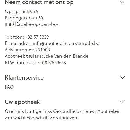
Neem contact met ons op
Opniphar BVBA
Paddegatstraat 59
1880
Kapelle-op-den-bos
Telefoon:
+3215713339
E-mailadres:
info@
apotheeknieuwenrode.be
APB nummer:
234003
Apotheek titularis:
Joke Van den Brande
BTW nummer:
BE0892559653
Klantenservice
FAQ
Uw apotheek
Over ons
Nuttige links
Gezondheidsnieuws
Apotheker
van wacht
Voorschrift
Zorgtarieven