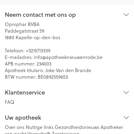
Neem contact met ons op
Opniphar BVBA
Paddegatstraat 59
1880
Kapelle-op-den-bos
Telefoon:
+3215713339
E-mailadres:
info@
apotheeknieuwenrode.be
APB nummer:
234003
Apotheek titularis:
Joke Van den Brande
BTW nummer:
BE0892559653
Klantenservice
FAQ
Uw apotheek
Over ons
Nuttige links
Gezondheidsnieuws
Apotheker
van wacht
Voorschrift
Zorgtarieven