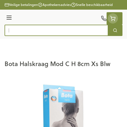
Ga naar de inhoud
Veilige betalingen
Apothekersadvies
Snelle beschikbaarheid
Menu
Zoek
Product, merk, categorie...
Bota Halskraag Mod C H 8cm Xs Blw