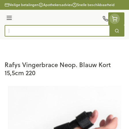
Ga naar de inhoud
Veilige betalingen
Apothekersadvies
Snelle beschikbaarheid
Menu
Zoek
Product, merk, categorie...
Rafys Vingerbrace Neop. Blauw Kort
15,5cm 220