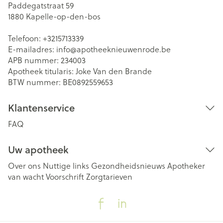
Paddegatstraat 59
1880
Kapelle-op-den-bos
Telefoon:
+3215713339
E-mailadres:
info@
apotheeknieuwenrode.be
APB nummer:
234003
Apotheek titularis:
Joke Van den Brande
BTW nummer:
BE0892559653
Klantenservice
FAQ
Uw apotheek
Over ons
Nuttige links
Gezondheidsnieuws
Apotheker
van wacht
Voorschrift
Zorgtarieven