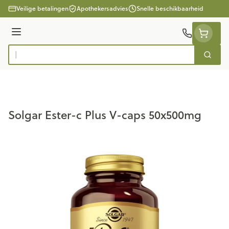
Ga naar de inhoud
Veilige betalingen
Apothekersadvies
Snelle beschikbaarheid
Menu
Zoek
Product, merk, categorie...
Solgar Ester-c Plus V-caps 50x500mg