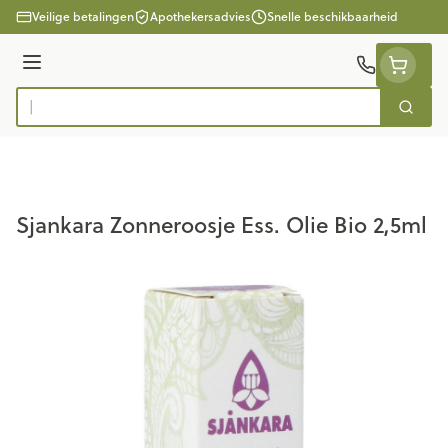
Ga naar de inhoud
Veilige betalingen
Apothekersadvies
Snelle beschikbaarheid
Menu
Zoek
Product, merk, categorie...
Sjankara Zonneroosje Ess. Olie Bio 2,5ml