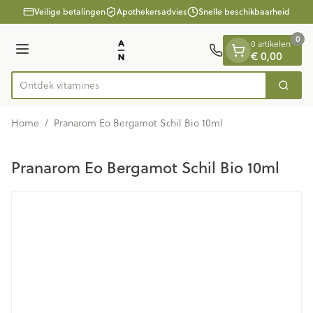
Dia 1 van 1
Ga naar de inhoud
Veilige betalingen
Apothekersadvies
Snelle beschikbaarheid
0
0 artikelen
Menu
€ 0,00
Ontdek v
Zoek
Product, merk, categorie...
Home
/
Pranarom Eo Bergamot Schil Bio 10ml
Pranarom Eo Bergamot Schil Bio 10ml