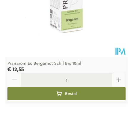
Dieetbeperkingen
Bio
Kamertemperatuur (15°C -
Behoud
25°C)
Pranarom Eo Bergamot Schil Bio 10ml
€ 12,55
Aantal
Bestel