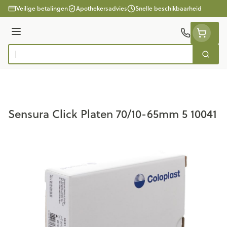
Ga naar de inhoud
Veilige betalingen
Apothekersadvies
Snelle beschikbaarheid
Menu
Zoek
Product, merk, categorie...
Sensura Click Platen 70/10-65mm 5 10041