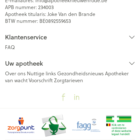
E-mailadres:
info@
apotheeknieuwenrode.be
APB nummer:
234003
Apotheek titularis:
Joke Van den Brande
BTW nummer:
BE0892559653
Klantenservice
FAQ
Uw apotheek
Over ons
Nuttige links
Gezondheidsnieuws
Apotheker
van wacht
Voorschrift
Zorgtarieven