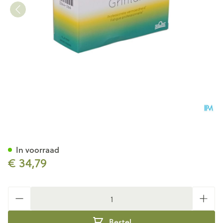
Grintax Tabl 60
In voorraad
€ 34,79
Aantal
Bestel