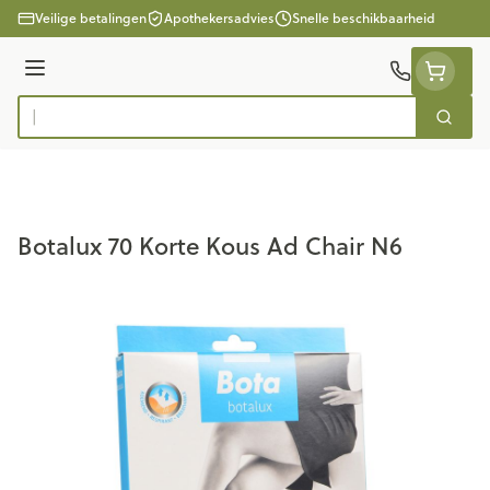
Ga naar de inhoud
Veilige betalingen
Apothekersadvies
Snelle beschikbaarheid
Menu
Zoek
Product, merk, categorie...
Botalux 70 Korte Kous Ad Chair N6