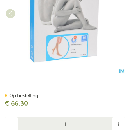
Bota Tovarix 50/ii Kous Ad+
Op bestelling
€ 66,30
Aantal