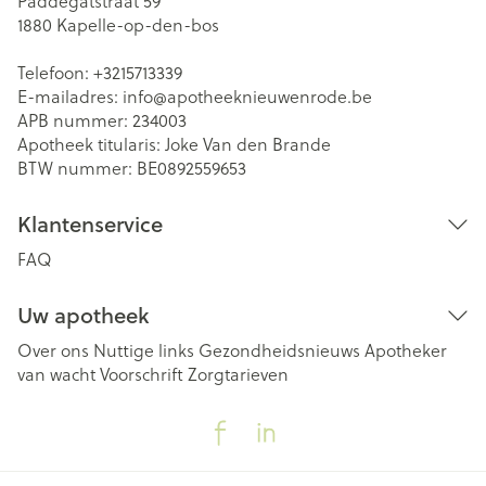
Paddegatstraat 59
1880
Kapelle-op-den-bos
Telefoon:
+3215713339
E-mailadres:
info@
apotheeknieuwenrode.be
APB nummer:
234003
Apotheek titularis:
Joke Van den Brande
BTW nummer:
BE0892559653
Klantenservice
FAQ
Uw apotheek
Over ons
Nuttige links
Gezondheidsnieuws
Apotheker
van wacht
Voorschrift
Zorgtarieven