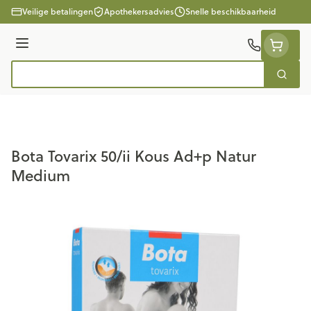
Ga naar de inhoud
Veilige betalingen
Apothekersadvies
Snelle beschikbaarheid
Menu
Zoek
Product, merk, categorie...
Bota Tovarix 50/ii Kous Ad+p Natur
Medium