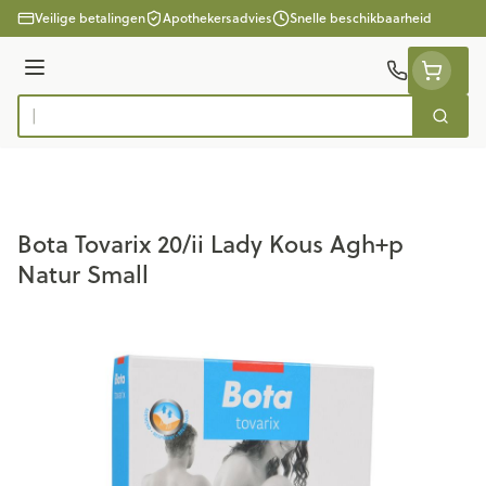
Ga naar de inhoud
Veilige betalingen
Apothekersadvies
Snelle beschikbaarheid
Menu
Zoek
Product, merk, categorie...
Bota Tovarix 20/ii Lady Kous Agh+p
Natur Small