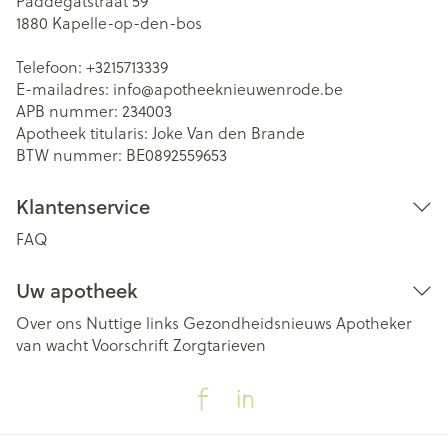
Paddegatstraat 59
1880
Kapelle-op-den-bos
Telefoon:
+3215713339
E-mailadres:
info@
apotheeknieuwenrode.be
APB nummer:
234003
Apotheek titularis:
Joke Van den Brande
BTW nummer:
BE0892559653
Klantenservice
FAQ
Uw apotheek
Over ons
Nuttige links
Gezondheidsnieuws
Apotheker
van wacht
Voorschrift
Zorgtarieven