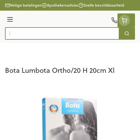
Ga naar de inhoud
Veilige betalingen
Apothekersadvies
Snelle beschikbaarheid
Menu
Zoek
Product, merk, categorie...
Bota Lumbota Ortho/20 H 20cm Xl