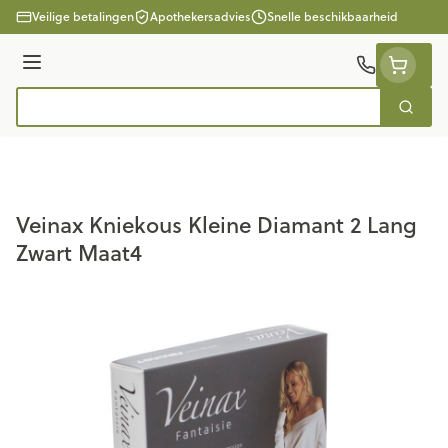
Ga naar de inhoud
Veilige betalingen
Apothekersadvies
Snelle beschikbaarheid
Menu
Zoek
Product, merk, categorie...
Veinax Kniekous Kleine Diamant 2 Lang
Zwart Maat4