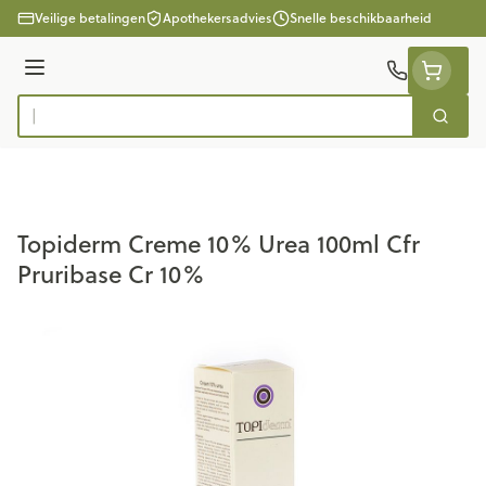
Ga naar de inhoud
Veilige betalingen
Apothekersadvies
Snelle beschikbaarheid
Menu
Zoek
Product, merk, categorie...
Topiderm Creme 10% Urea 100ml Cfr
Pruribase Cr 10%