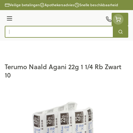
Ga naar de inhoud
Veilige betalingen
Apothekersadvies
Snelle beschikbaarheid
Menu
Zoek
Product, merk, categorie...
Terumo Naald Agani 22g 1 1/4 Rb Zwart
10