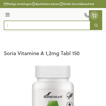
Ga naar de inhoud
Veilige betalingen
Apothekersadvies
Snelle beschikbaarheid
Menu
Zoek
Product, merk, categorie...
Soria Vitamine A 1,2mg Tabl 150