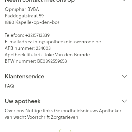
Opniphar BVBA
Paddegatstraat 59
1880
Kapelle-op-den-bos
Telefoon:
+3215713339
E-mailadres:
info@
apotheeknieuwenrode.be
APB nummer:
234003
Apotheek titularis:
Joke Van den Brande
BTW nummer:
BE0892559653
Klantenservice
FAQ
Uw apotheek
Over ons
Nuttige links
Gezondheidsnieuws
Apotheker
van wacht
Voorschrift
Zorgtarieven