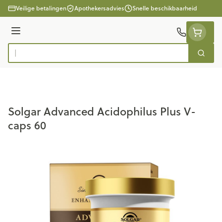
Ga naar de inhoud
Veilige betalingen
Apothekersadvies
Snelle beschikbaarheid
Menu
Zoek
Product, merk, categorie...
Solgar Advanced Acidophilus Plus V-
caps 60