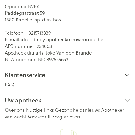
Opniphar BVBA
Paddegatstraat 59
1880
Kapelle-op-den-bos
Telefoon:
+3215713339
E-mailadres:
info@
apotheeknieuwenrode.be
APB nummer:
234003
Apotheek titularis:
Joke Van den Brande
BTW nummer:
BE0892559653
Klantenservice
FAQ
Uw apotheek
Over ons
Nuttige links
Gezondheidsnieuws
Apotheker
van wacht
Voorschrift
Zorgtarieven