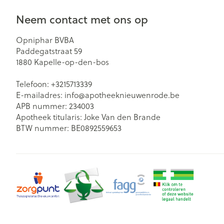
Neem contact met ons op
Opniphar BVBA
Paddegatstraat 59
1880
Kapelle-op-den-bos
Telefoon:
+3215713339
E-mailadres:
info@
apotheeknieuwenrode.be
APB nummer:
234003
Apotheek titularis:
Joke Van den Brande
BTW nummer:
BE0892559653