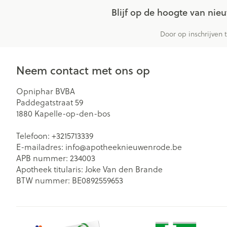
Blijf op de hoogte van ni
Door op inschrijven 
Neem contact met ons op
Opniphar BVBA
Paddegatstraat 59
1880
Kapelle-op-den-bos
Telefoon:
+3215713339
E-mailadres:
info@
apotheeknieuwenrode.be
APB nummer:
234003
Apotheek titularis:
Joke Van den Brande
BTW nummer:
BE0892559653