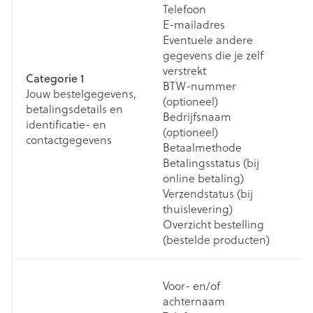
Telefoon
E-mailadres
Eventuele andere
gegevens die je zelf
verstrekt
Categorie 1
Bi
BTW-nummer
Jouw bestelgegevens,
ee
(optioneel)
betalingsdetails en
on
Bedrijfsnaam
identificatie- en
o
(optioneel)
contactgegevens
m
Betaalmethode
Betalingsstatus (bij
online betaling)
Verzendstatus (bij
thuislevering)
Overzicht bestelling
(bestelde producten)
W
Voor- en/of
m
achternaam
vi