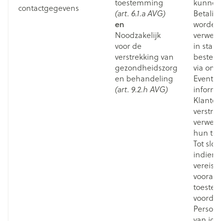
toestemming
kunnen
contactgegevens
Betalin
(art. 6.1.a AVG)
en
worden
Noodzakelijk
verwerk
voor de
in staat
verstrekking van
bestell
gezondheidszorg
via onz
en behandeling
Eventue
informa
(art. 9.2.h AVG)
Klanten
verstrek
verwerk
hun to
Tot slot
indien w
vereist,
vooraf
toeste
voorda
Persoo
van jou