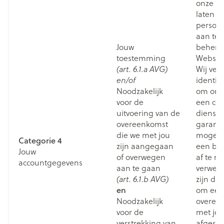
onze Kl
laten e
persoon
aan te 
Jouw
behere
toestemming
Website
Wij ver
(art. 6.1.a AVG)
identif
en/of
Noodzakelijk
om onz
voor de
een cor
uitvoering van de
dienstv
overeenkomst
garand
die we met jou
mogeli
Categorie 4
zijn aangegaan
een bes
Jouw
of overwegen
af te r
accountgegevens
aan te gaan
verwerk
zijn du
(art. 6.1.b AVG)
en
om een 
Noodzakelijk
overee
voor de
met jo
verstrekking van
afgeslo