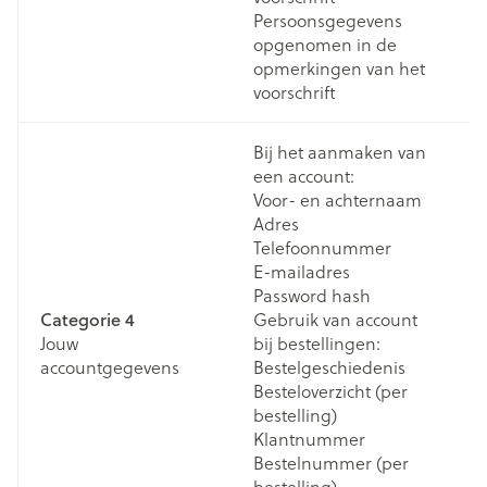
Persoonsgegevens
opgenomen in de
opmerkingen van het
voorschrift
Bij het aanmaken van
een account:
Voor- en achternaam
Adres
Telefoonnummer
B
E-mailadres
v
Password hash
Bi
Categorie 4
Gebruik van account
v
Jouw
bij bestellingen:
h
accountgegevens
Bestelgeschiedenis
b
Besteloverzicht (per
(
bestelling)
i
Klantnummer
a
Bestelnummer (per
bestelling)