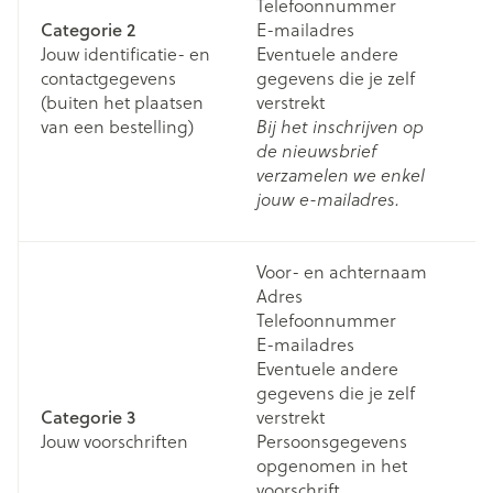
Telefoonnummer
m
Categorie 2
E-mailadres
e
Jouw identificatie- en
Eventuele andere
d
contactgegevens
gegevens die je zelf
co
(buiten het plaatsen
verstrekt
te
van een bestelling)
Bij het inschrijven op
e
de nieuwsbrief
do
verzamelen we enkel
sc
jouw e-mailadres.
n
Voor- en achternaam
Adres
Telefoonnummer
E-mailadres
Eventuele andere
gegevens die je zelf
W
Categorie 3
verstrekt
vo
Jouw voorschriften
Persoonsgegevens
vi
opgenomen in het
b
voorschrift