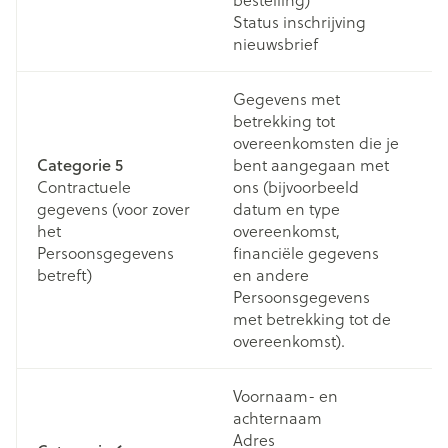
Status inschrijving
nieuwsbrief
Gegevens met
betrekking tot
overeenkomsten die je
Categorie 5
bent aangegaan met
Contractuele
ons (bijvoorbeeld
D
gegevens (voor zover
datum en type
co
het
overeenkomst,
m
Persoonsgegevens
financiële gegevens
(w
betreft)
en andere
Persoonsgegevens
met betrekking tot de
overeenkomst).
Voornaam- en
achternaam
Adres
Do