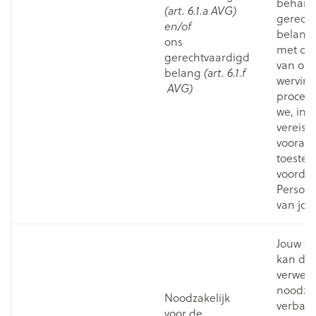
beharti
(art. 6.1.a AVG)
gerech
en/of
belang
ons
met de 
gerechtvaardigd
van ons
belang
(art. 6.1.f
werving
AVG)
proces. 
we, indi
vereist,
vooraf
toeste
voorda
Persoo
van jou
Jouw c
kan do
verwerk
noodzake
Noodzakelijk
verban
voor de