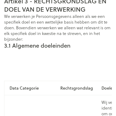
Artikel 3 - RECHTSGRONDSLAG EN
DOEL VAN DE VERWERKING
We verwerken je Persoonsgegevens alleen als we een
specifiek doel en een wettelijke basis hebben om dit te
doen. Bovendien verwerken we alleen wat relevant is om
elk specifiek doel in kwestie na te streven, en in het
bijzonder:
3.1 Algemene doeleinden
Data Categorie
Rechtsgrondslag
Doelei
Wij ver
identif
om onz