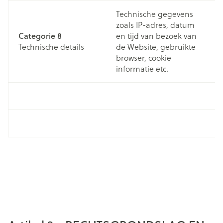
Technische gegevens
V
zoals IP-adres, datum
in
Categorie 8
en tijd van bezoek van
w
Technische details
de Website, gebruikte
na
browser, cookie
o
informatie etc.
Pr