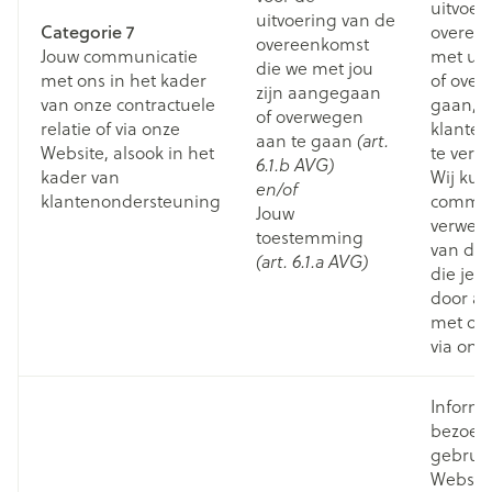
uitvoer
uitvoering van de
Categorie 7
overeen
overeenkomst
Jouw communicatie
met u 
die we met jou
met ons in het kader
of over
zijn aangegaan
van onze contractuele
gaan, o
of overwegen
relatie of via onze
klante
aan te gaan
(art.
Website, alsook in het
te verl
6.1.b AVG)
kader van
Wij ku
en/of
klantenondersteuning
commun
Jouw
verwerk
toestemming
van de
(art. 6.1.a AVG)
die je 
door act
met on
via onz
Informa
bezoek
gebruik
Website