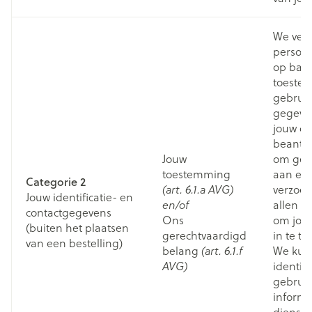
We ver
persoon
op basi
toeste
gebrui
gegeve
jouw co
beantw
Jouw
om gevo
toestemming
aan een
Categorie 2
verzoek.
(art. 6.1.a AVG)
Jouw identificatie- en
allen ti
en/of
contactgegevens
Ons
om jou
(buiten het plaatsen
gerechtvaardigd
in te tr
van een bestelling)
belang
We kun
(art. 6.1.f
identif
AVG)
gebruik
informe
dienste