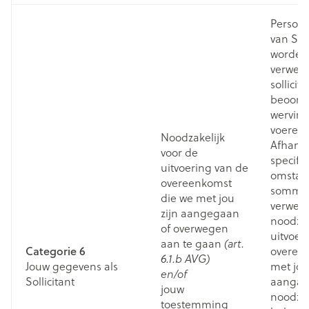
Persoo
van Sol
worden
verwerk
sollicita
beoord
werving
voeren.
Noodzakelijk
Afhanke
voor de
specifi
uitvoering van de
omstan
overeenkomst
sommig
die we met jou
verwerk
zijn aangegaan
noodzak
of overwegen
uitvoer
aan te gaan
(art.
Categorie 6
overeen
6.1.b AVG)
Jouw gegevens als
met jou
en/of
Sollicitant
aangaan
jouw
noodzak
toestemming