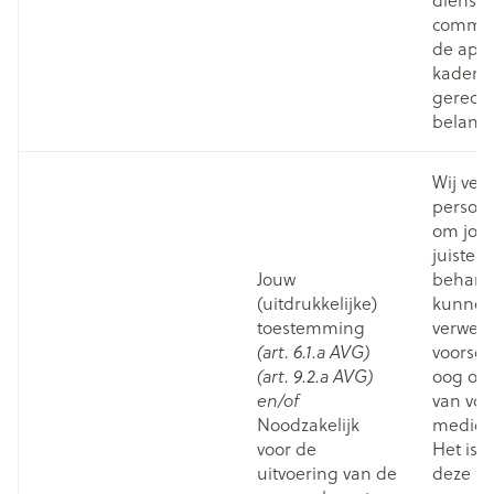
commerc
de apot
kader v
gerech
belang
Wij ver
persoo
om jou 
juiste z
Jouw
behand
(uitdrukkelijke)
kunnen
toestemming
verwer
voorsch
(art. 6.1.a AVG)
oog op 
(art. 9.2.a AVG)
van vo
en/of
Noodzakelijk
medicat
voor de
Het is 
uitvoering van de
deze