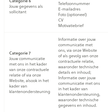
Categorie 6
Telefoonnummer
bi
Jouw gegevens als
E-mailadres
va
sollicitant
Foto (optioneel)
st
CV
Motivatiebrief
Informatie over jouw
D
communicatie met
o
ons, via onze Website
Categorie 7
te
of als gevolg van onze
Jouw communicatie
o
contractuele relatie,
met ons in het kader
a
waaronder technische
van onze contractuele
c
details en inhoud;
relatie of via onze
D
Informatie over jouw
Website, alsook in het
co
communicatie met ons
kader van
m
in het kader van
klantenondersteuning
(w
klantenondersteuning,
d
waaronder technische
t
gegevens en inhoud.