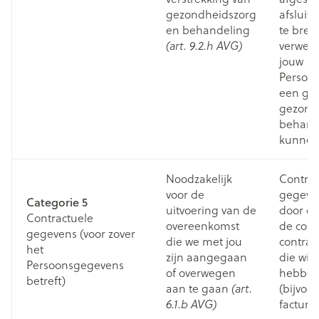
gezondheidszorg
afsluite
en behandeling
te bre
verwer
(art. 9.2.h AVG)
jouw
Persoo
een go
gezond
behand
kunnen
Noodzakelijk
Contrac
voor de
gegeve
Categorie 5
uitvoering van de
door on
Contractuele
overeenkomst
de com
gegevens (voor zover
die we met jou
contract
het
zijn aangegaan
die wij
Persoonsgegevens
of overwegen
hebben
betreft)
aan te gaan
(bijvoo
(art.
facturer
6.1.b AVG)