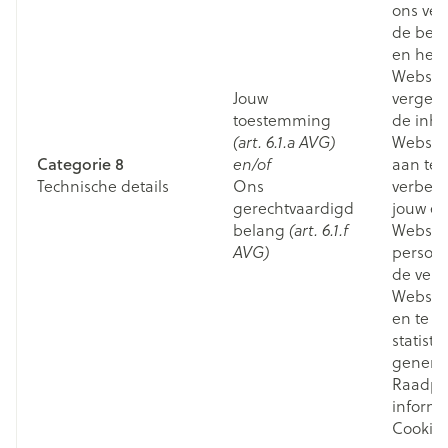
ons ver
de bes
en het 
Website
Jouw
vergem
toestemming
de inh
Website
(art. 6.1.a AVG)
Categorie 8
aan te 
en/of
Technische details
Ons
verbete
gerechtvaardigd
jouw er
belang
Website
(art. 6.1.f
persona
AVG)
de veil
Websit
en te v
statisti
genere
Raadpl
informat
Cookies