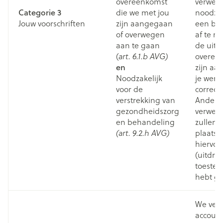
overeenkomst
verwerk
Categorie 3
die we met jou
noodzak
Jouw voorschriften
zijn aangegaan
een bes
of overwegen
af te r
aan te gaan
de uitv
(
overee
art. 6.1.b AVG)
en
zijn aa
Noodzakelijk
je wens
voor de
correct 
verstrekking van
Andere
gezondheidszorg
verwerk
en behandeling
zullen 
plaatsv
(art. 9.2.h AVG)
hiervoo
(uitdruk
toeste
hebt g
We ver
accoun