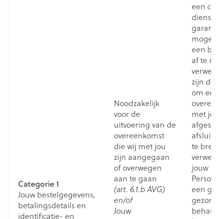
een cor
dienstv
garand
mogeli
een bes
af te r
verwerk
zijn du
om een 
Noodzakelijk
overee
voor de
met jo
uitvoering van de
afgeslo
overeenkomst
afsluite
die wij met jou
te bre
zijn aangegaan
verwer
of overwegen
jouw
aan te gaan
Persoo
Categorie 1
een go
(art. 6.1.b AVG)
Jouw bestelgegevens,
gezond
en/of
betalingsdetails en
Jouw
behand
identificatie- en