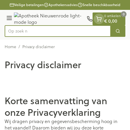
Dia 1 van 1
Ga naar de inhoud
Veilige betalingen
Apothekersadvies
Snelle beschikbaarheid
0
0 artikelen
Menu
€ 0,00
Op zoek naar medicijnen op r
Zoek
Product, merk, categorie...
Home
/
Privacy disclaimer
Privacy disclaimer
Korte samenvatting van
onze Privacyverklaring
Wij dragen privacy en gegevensbescherming hoog in
het vaandel! Daarom bieden wij jou deze korte