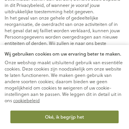
in dit Privacybeleid, of wanneer je vooraf jouw
uitdrukkelijke toestemming hebt gegeven.
In het geval van onze gehele of gedeeltelijke
reorganisatie, de overdracht van onze activiteiten of in
het geval dat wij failliet worden verklaard, kunnen jouw
Persoonsgegevens worden overgedragen aan nieuwe
entiteiten of derden. Wij zullen je naar ons beste
vermogen van tevoren informeren over het feit dat wij
Wij gebruiken cookies om uw ervaring beter te maken.
jouw Persoonsgegevens aan dergelijke derden
overdragen, maar je erkent dat dit technisch of
Onze webshop maakt uitsluitend gebruik van essentiële
commercieel niet onder alle omstandigheden mogelijk
cookies. Deze cookies zijn noodzakelijk om onze website
is.
te laten functioneren. We maken geen gebruik van
3.4 Wettelijke vereisten
andere soorten cookies; daarom bieden we geen
mogelijkheid om cookies te weigeren of uw cookie-
In uitzonderlijke gevallen kunnen we wettelijk verplicht
instellingen aan te passen. We leggen dit in detail uit in
zijn om je Persoonsgegevens te delen vanwege een
ons
cookiebeleid
gerechtelijk bevel of om te voldoen aan wet- en
regelgeving. Indien toegestaan, streven wij ernaar om
jou vooraf op de hoogte te stellen van een dergelijke
Oké, ik begrijp het
openbaarmaking.
Artikel 4 – DUUR VAN DE