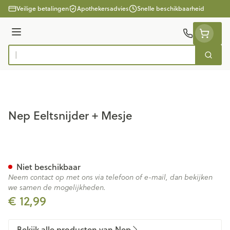
Ga naar de inhoud
Veilige betalingen
Apothekersadvies
Snelle beschikbaarheid
Menu
Zoek
Product, merk, categorie...
Nep Eeltsnijder + Mesje
Nep Eeltsnijder + Mesje
Niet beschikbaar
Neem contact op met ons via telefoon of e-mail, dan bekijken
we samen de mogelijkheden.
€ 12,99
Bekijk alle producten van Nep