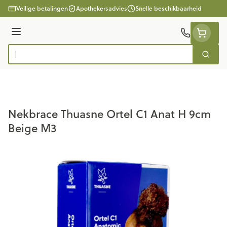
Ga naar de inhoud
Veilige betalingen
Apothekersadvies
Snelle beschikbaarheid
Menu
Zoek
Product, merk, categorie...
Nekbrace Thuasne Ortel C1 Anat H 9cm
Beige M3