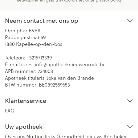
Neem contact met ons op
Opniphar BVBA
Paddegatstraat 59
1880
Kapelle-op-den-bos
Telefoon:
+3215713339
E-mailadres:
info@
apotheeknieuwenrode.be
APB nummer:
234003
Apotheek titularis:
Joke Van den Brande
BTW nummer:
BE0892559653
Klantenservice
FAQ
Uw apotheek
Over ons
Nuttige links
Gezondheidsnieuws
Apotheker