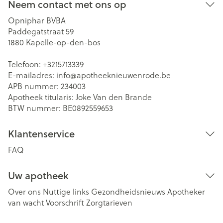
Neem contact met ons op
Opniphar BVBA
Paddegatstraat 59
1880
Kapelle-op-den-bos
Telefoon:
+3215713339
E-mailadres:
info@
apotheeknieuwenrode.be
APB nummer:
234003
Apotheek titularis:
Joke Van den Brande
BTW nummer:
BE0892559653
Klantenservice
FAQ
Uw apotheek
Over ons
Nuttige links
Gezondheidsnieuws
Apotheker
van wacht
Voorschrift
Zorgtarieven