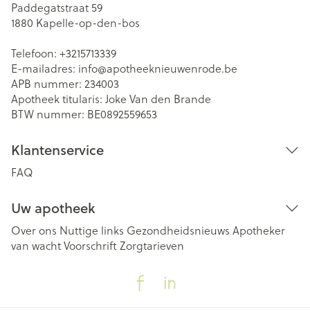
Paddegatstraat 59
1880
Kapelle-op-den-bos
Telefoon:
+3215713339
E-mailadres:
info@
apotheeknieuwenrode.be
APB nummer:
234003
Apotheek titularis:
Joke Van den Brande
BTW nummer:
BE0892559653
Klantenservice
FAQ
Uw apotheek
Over ons
Nuttige links
Gezondheidsnieuws
Apotheker
van wacht
Voorschrift
Zorgtarieven