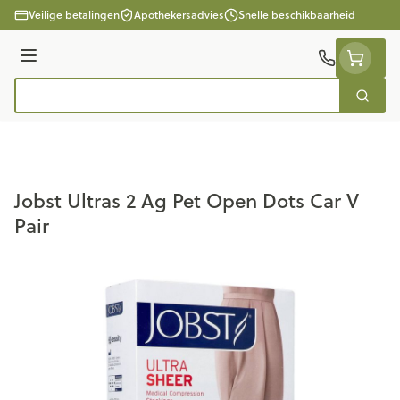
Ga naar de inhoud
Veilige betalingen
Apothekersadvies
Snelle beschikbaarheid
Menu
Zoek
Product, merk, categorie...
Jobst Ultras 2 Ag Pet Open Dots Car V
Pair