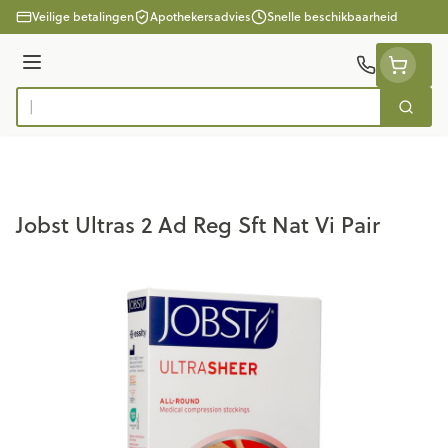
Ga naar de inhoud
Veilige betalingen
Apothekersadvies
Snelle beschikbaarheid
Menu
Zoek
Product, merk, categorie...
Jobst Ultras 2 Ad Reg Sft Nat Vi Pair