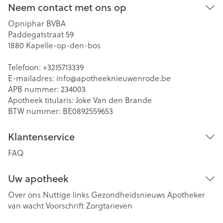
Neem contact met ons op
Opniphar BVBA
Paddegatstraat 59
1880
Kapelle-op-den-bos
Telefoon:
+3215713339
E-mailadres:
info@
apotheeknieuwenrode.be
APB nummer:
234003
Apotheek titularis:
Joke Van den Brande
BTW nummer:
BE0892559653
Klantenservice
FAQ
Uw apotheek
Over ons
Nuttige links
Gezondheidsnieuws
Apotheker
van wacht
Voorschrift
Zorgtarieven