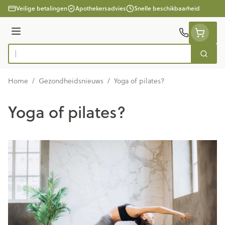
Ga naar de inhoud
Veilige betalingen
Apothekersadvies
Snelle beschikbaarheid
Menu
Zoek
Product, merk, categorie...
Home
/
Gezondheidsnieuws
/
Yoga of pilates?
Yoga of pilates?