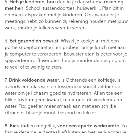
5.
Heb je kinderen, hou
dan in je dagschema
rekening
met hen
. School, tussendoortjes, huiswerk … Plan dit in
en maak afspraken met je kinderen. Ook wanneer je
meetings hebt: zo kunnen zij rekening houden met jouw
werk, zonder je telkens weer te storen.
6.
Eet gezond én bewust
. Wissel je koekje af met een
portie snoeptomaatjes, en probeer om je lunch niet aan
je computer te verorberen. Bewuster eten is beter voor je
spijsvertering. Bovendien heb je minder de neiging om
te veel of te weinig te eten.
7.
Drink voldoende water
. ‘s Ochtends een koffietje, ‘s
avonds een glas wijn en tussendoor vooral voldoende
water om je lichaam goed te hydrateren. Af en toe een
blikje fris kan geen kwaad, maar geef de voorkeur aan
water. Tip: geef er meer smaak aan met een schijfje
citroen of blaadje munt. Gezond én lekker.
8.
Kies
, indien mogelijk,
voor een aparte werkruimte
. Zo
kan je deze na je dagtaak afsluiten en het werk achter je