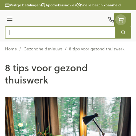
Ga naar de inhoud
Veilige betalingen
Apothekersadvies
Snelle beschikbaarheid
Menu
Zoek
Product, merk, categorie...
Home
/
Gezondheidsnieuws
/
8 tips voor gezond thuiswerk
8 tips voor gezond
thuiswerk