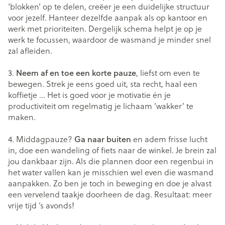
‘blokken’ op te delen, creëer je een duidelijke structuur
voor jezelf. Hanteer dezelfde aanpak als op kantoor en
werk met prioriteiten. Dergelijk schema helpt je op je
werk te focussen, waardoor de wasmand je minder snel
zal afleiden.
3.
Neem af en toe een korte pauze
, liefst om even te
bewegen. Strek je eens goed uit, sta recht, haal een
koffietje … Het is goed voor je motivatie én je
productiviteit om regelmatig je lichaam ‘wakker’ te
maken.
4. Middagpauze?
Ga naar buiten
en adem frisse lucht
in, doe een wandeling of fiets naar de winkel. Je brein zal
jou dankbaar zijn. Als die plannen door een regenbui in
het water vallen kan je misschien wel even die wasmand
aanpakken. Zo ben je toch in beweging en doe je alvast
een vervelend taakje doorheen de dag. Resultaat: meer
vrije tijd ‘s avonds!