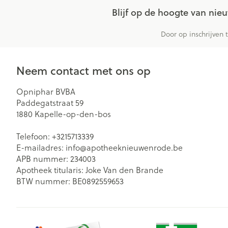
Blijf op de hoogte van ni
Door op inschrijven 
Neem contact met ons op
Opniphar BVBA
Paddegatstraat 59
1880
Kapelle-op-den-bos
Telefoon:
+3215713339
E-mailadres:
info@
apotheeknieuwenrode.be
APB nummer:
234003
Apotheek titularis:
Joke Van den Brande
BTW nummer:
BE0892559653