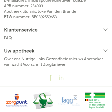
E-mailadres:
info@
apotheeknieuwenrode.be
APB nummer:
234003
Apotheek titularis:
Joke Van den Brande
BTW nummer:
BE0892559653
Klantenservice
FAQ
Uw apotheek
Over ons
Nuttige links
Gezondheidsnieuws
Apotheker
van wacht
Voorschrift
Zorgtarieven