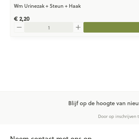
Wm Urinezak + Steun + Haak
€ 2,20
Aantal
Blijf op de hoogte van ni
Door op inschrijven 
Neem contact met ons op