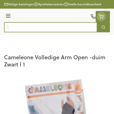
Ga naar de inhoud
Veilige betalingen
Apothekersadvies
Snelle beschikbaarheid
Menu
Zoek
Product, merk, categorie...
Cameleone Volledige Arm Open -duim
Zwart l 1