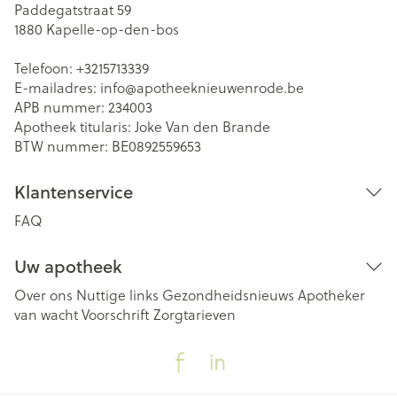
Paddegatstraat 59
1880
Kapelle-op-den-bos
Telefoon:
+3215713339
E-mailadres:
info@
apotheeknieuwenrode.be
APB nummer:
234003
Apotheek titularis:
Joke Van den Brande
BTW nummer:
BE0892559653
Klantenservice
FAQ
Uw apotheek
Over ons
Nuttige links
Gezondheidsnieuws
Apotheker
van wacht
Voorschrift
Zorgtarieven